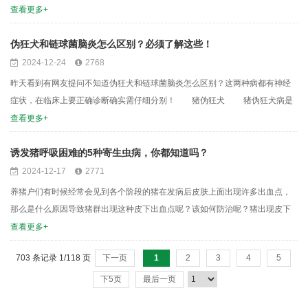
生猪健康构成威胁。这些成分或削弱胰蛋白酶活性，干扰蛋白质的消化吸收，
查看更多+
或直接导致生猪中毒，症状从轻微腹泻到严重致死不等，对幼龄仔猪的危害尤
为显著。 对于追求高品质养殖的养殖...
伪狂犬和链球菌脑炎怎么区别？必须了解这些！
2024-12-24
2768
昨天看到有网友提问不知道伪狂犬和链球菌脑炎怎么区别？这两种病都有神经
症状，在临床上要正确诊断确实需仔细分别！ 猪伪狂犬 猪伪狂犬病是
由猪伪狂犬病病毒引起的猪的急性传染病。该病在猪呈暴发性流行。可引起妊
查看更多+
娠母猪流产、死胎，公猪不育，新生仔猪大量死亡，育肥猪呼吸困难、生长停
滞等，是危害全球养猪业的重大传染病之...
诱发猪呼吸困难的5种寄生虫病，你都知道吗？
2024-12-17
2771
养猪户们有时候经常会见到各个阶段的猪在发病后皮肤上面出现许多出血点，
那么是什么原因导致猪群出现这种皮下出血点呢？该如何防治呢？猪出现皮下
出血是什么原因引起的？该怎么治疗？是非洲猪瘟吗？过敏反应 过敏
查看更多+
原会刺激皮肤发生皮炎湿疹等，皮肤表层组织炎症反应，当炎症侵害到皮肤深
703 条记录 1/118 页
下一页
1
2
3
4
5
层组织，多发生耳根、下腹部、背部、四...
下5页
最后一页