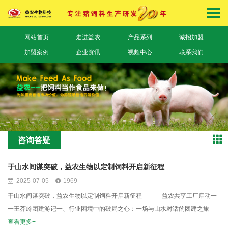
网站首页
走进益农
产品系列
诚招加盟
加盟案例
企业资讯
视频中心
联系我们
咨询答疑
于山水间谋突破，益农生物以定制饲料开启新征程
2025-07-05
1969
于山水间谋突破，益农生物以定制饲料开启新征程 ——益农共享工厂启动一
一王莽岭团建游记一、行业困境中的破局之心：一场与山水对话的团建之旅
当前养殖行业面临市场波动与成本高起的双重压力，养殖户的前行之路布满荆
查看更多+