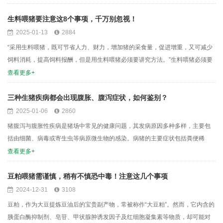
棘。益农生物科技有限公司深知肩上的责任，为凝聚团队智...
生料喂猪要注意这8个事项，千万别忽视！
2025-01-13
2884
“采用生料喂猪，既可节省人力、财力，增加猪的采食量，促进增重，又可减少
饲料消耗，提高饲料报酬，但是用生料喂猪必须要讲究方法。”生料喂猪必须要
掌握以下方法，才能获得更好的效益。 1、饲料选择要得当 可以作生喂的饲料
查看更多+
主要是禾本科籽实，如玉米、小麦、稻谷等及其加工副产品，如稻糠、麦麸
等。上述饲料煮熟后营养...
三种生猪疾病都会出现腹胀、腹泻症状，如何鉴别？
2025-01-06
2860
猪腹泻与腹胀性疾病是猪场中常见的健康问题，其发病原因多种多样，主要包
括由细菌、病毒或寄生虫等病原微生物的感染。病猪的主要症状包括粪便稀
薄，严重时会出现水样便，同时伴随消化和吸收不良。病程较长的猪只还会出
查看更多+
现渐进性消瘦。其中，以腹泻或腹胀为共同特征的疾病主要包括猪克雷伯氏杆
菌病、初生仔猪绿脓杆菌病和猪魏氏梭菌病。猪克雷伯氏...
豆粕喂猪需谨慎，稍有不慎恐中毒！注意这几个事项
2024-12-31
3108
豆粕，作为大豆提炼豆油后的宝贵副产物，常被称作“大豆粕”。然而，它内含的
胰蛋白酶抑制剂、皂苷、甲状腺肿诱发因子及红细胞凝集素等物质，却可能对