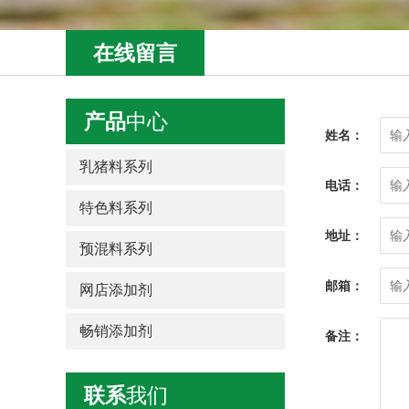
在线留言
产品
中心
姓名：
乳猪料系列
电话：
特色料系列
地址：
预混料系列
邮箱：
网店添加剂
畅销添加剂
备注：
联系
我们