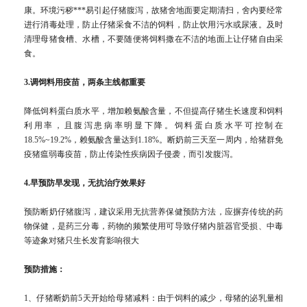
康。环境污秽***易引起仔猪腹泻，故猪舍地面要定期清扫，舍内要经常
进行消毒处理，防止仔猪采食不洁的饲料，防止饮用污水或尿液。及时
清理母猪食槽、水槽，不要随便将饲料撒在不洁的地面上让仔猪自由采
食。
3.调饲料用疫苗，两条主线都重要
降低饲料蛋白质水平，增加赖氨酸含量，不但提高仔猪生长速度和饲料
利用率，且腹泻患病率明显下降。饲料蛋白质水平可控制在
18.5%~19.2%，赖氨酸含量达到1.18%。断奶前三天至一周内，给猪群免
疫猪瘟弱毒疫苗，防止传染性疾病因子侵袭，而引发腹泻。
4.早预防早发现，无抗治疗效果好
预防断奶仔猪腹泻，建议采用无抗营养保健预防方法，应摒弃传统的药
物保健，是药三分毒，药物的频繁使用可导致仔猪内脏器官受损、中毒
等迹象对猪只生长发育影响很大
预防措施：
1、仔猪断奶前5天开始给母猪减料：由于饲料的减少，母猪的泌乳量相