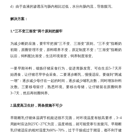
d）由于血液的渗透压与肠内相比过低，水分向肠内流，导致腹泻。
解决方案：
1.“三不变三渐变”两个原则把握牢
为减少断奶应激，要牢牢把握“三不变、三渐变”原则。“三不变”指断奶
初期，原圈管理不变，原料喂养不变，原定制度不变；“三渐变”指断奶
以后，饲料配比渐变，生活环境渐变，饲养制度渐变。
一要早期补料，锻炼仔猪采食行为，促进胃肠发育。可在生后5~7天开
始诱食，让仔猪尽早学会采食。二要逐步断乳，慢慢适应。要做到“两减
一增”：逐步减少母仔在一起的时间，逐步减少哺乳次数，同时增加补料
次数。三要移母留仔，熟悉环境。要移出母猪，让仔猪留在原圈饲养
3~7天，然后再转圈饲养。
2.温度高卫生好，两条措施不可少
早期断乳仔猪体温调节机能还很不完善，对环境温度有较高要求，3~4
周龄时应达到25℃~27℃为宜，温度稍低，就可能受寒引发腹泻。早期断
乳仔猪适应的相对湿度为60%~70%，过于干燥或过于潮湿，都不利于健