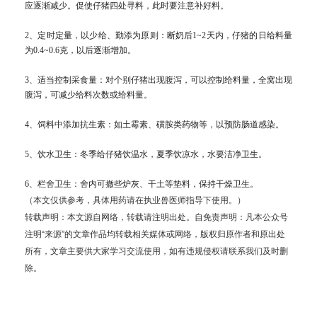
应逐渐减少。促使仔猪四处寻料，此时要注意补好料。
2、定时定量，以少给、勤添为原则：断奶后1~2天内，仔猪的日给料量
为0.4~0.6克，以后逐渐增加。
3、适当控制采食量：对个别仔猪出现腹泻，可以控制给料量，全窝出现
腹泻，可减少给料次数或给料量。
4、饲料中添加抗生素：如土霉素、
磺胺类药物
等，以预防肠道感染。
5、饮水卫生：冬季给仔猪饮温水，夏季饮凉水，水要洁净卫生。
6、栏舍卫生：舍内可撤些炉灰、干土等垫料，保持干燥卫生。
（本文仅供参考，具体用药请在执业兽医师指导下使用。）
转载声明：本文源自网络，转载请注明出处。自免责声明：凡本公众号
注明“来源”的文章作品均转载相关媒体或网络，版权归原作者和原出处
所有，文章主要供大家学习交流使用，如有违规侵权请联系我们及时删
除。