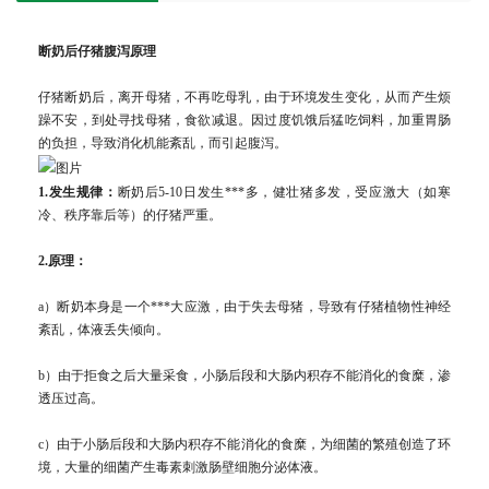
断奶后仔猪腹泻原理
仔猪断奶后，离开母猪，不再吃母乳，由于环境发生变化，从而产生烦
躁不安，到处寻找母猪，食欲减退。因过度饥饿后猛吃饲料，加重胃肠
的负担，导致消化机能紊乱，而引起腹泻。
1.发生规律：
断奶后5-10日发生***多，健壮猪多发，受应激大（如寒
冷、秩序靠后等）的仔猪严重。
2.原理：
a）断奶本身是一个***大应激，由于失去母猪，导致有仔猪植物性神经
紊乱，体液丢失倾向。
b）由于拒食之后大量采食，小肠后段和大肠内积存不能消化的食糜，渗
透压过高。
c）由于小肠后段和大肠内积存不能消化的食糜，为细菌的繁殖创造了环
境，大量的细菌产生毒素刺激肠壁细胞分泌体液。