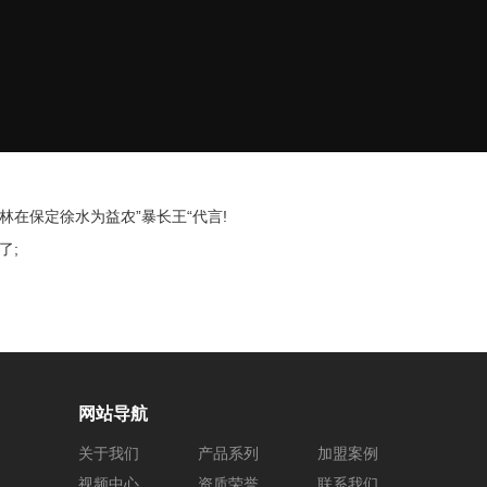
林在保定徐水为益农”暴长王“代言!
了;
网站导航
关于我们
产品系列
加盟案例
视频中心
资质荣誉
联系我们