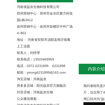
河南省益农生物科技有限公司
郑州营销中心：郑州市金水区聚方科技
园c栋3A12
徐州营销中心：徐州市鼓楼区中环广场
4~801
地址： 河南省安阳市汤阴县韩庄镇庵
上工业园
联系人：刘经理
联系电话：13503469959
电话：0372-6231899 6231898
内容介绍
邮箱：yinong6231899@163.com
淘宝店铺：
河南益农
拼多多店铺：阳光益农官方旗舰店
我叫谢栓民是河
抖音店铺：河南益农生物
斤，仅仅用了4
公众微信搜索：
周口扶沟为“益